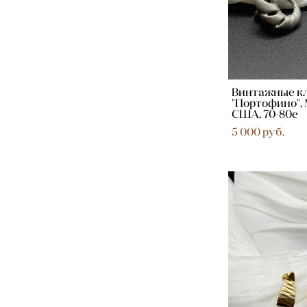
Винтажные к
"Портофино", 
США, 70-80е
5 000 pуб.