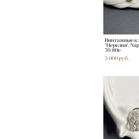
Винтажные к
"Нерелия", Nap
70-80е
5 000 pуб.