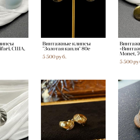
липсы
Винтажные клипсы
Винтаж
ifari, США,
"Золотая капля" 80e
«Винтаж
Monet, 
5 500 pуб.
5 500 pу