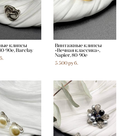
ные клипсы
Винтажные клипсы
80-90е, Barclay
«Вечная классика»,
Napier, 80-90е
б.
5 500 pуб.