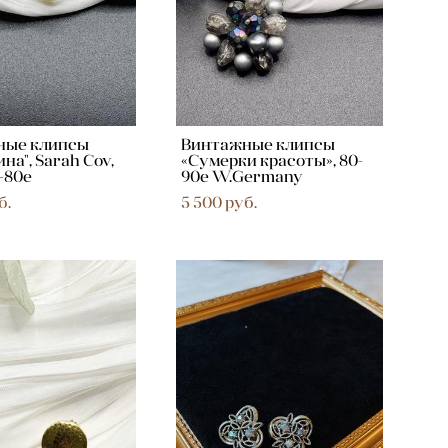
ные клипсы
Винтажные клипсы
а", Sarah Cov,
«Сумерки красоты», 80-
-80е
90е W.Germany
б.
5 500 pуб.