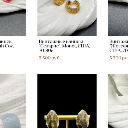
липсы
Винтажные клипсы
Винтаж
ah Cov,
"Селарис", Monet, США,
"Жозефин
70-80е
США, 70
5 500 pуб.
5 500 pу