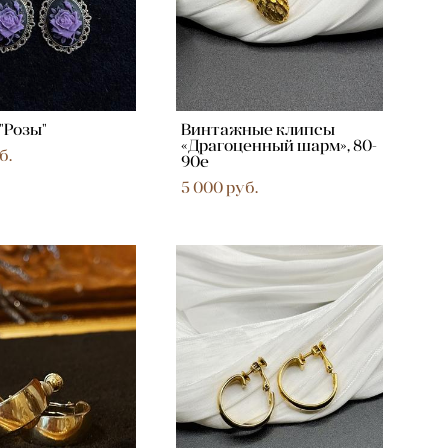
"Розы"
Винтажные клипсы
«Драгоценный шарм», 80-
б.
90е
5 000 pуб.