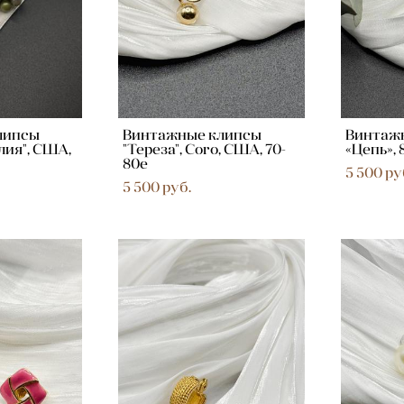
липсы
Винтажные клипсы
Винтаж
лия", США,
"Тереза", Coro, США, 70-
«Цепь», 
80е
5 500 pу
5 500 pуб.