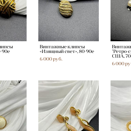
липсы
Винтажные клипсы
Винтаж
0-90е
«Изящный свет», 80-90е
"Ретро-с
США, 70
6 000 pуб.
6 000 pу