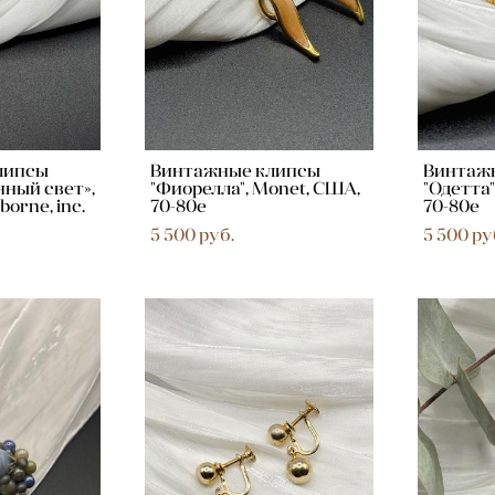
липсы
Винтажные клипсы
Винтаж
нный свет»,
"Фиорелла", Monet, США,
"Одетта"
iborne, inc.
70-80е
70-80е
5 500 pуб.
5 500 pу