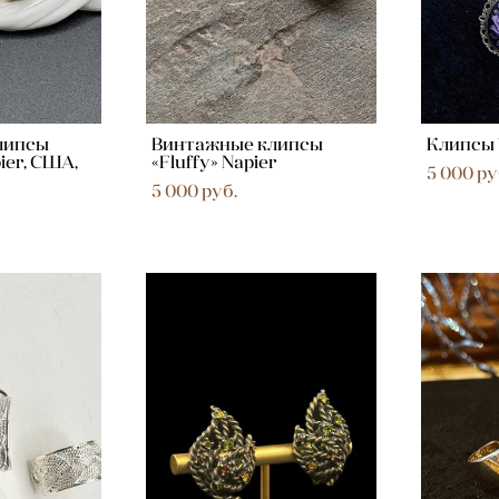
липсы
Винтажные клипсы
Клипсы 
ier, США,
«Fluffy» Napier
5 000 pу
5 000 pуб.