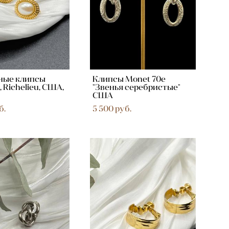
ные клипсы
Клипсы Monet 70e
, Richelieu, США,
"Звенья серебристые"
США
б.
5 500 pуб.