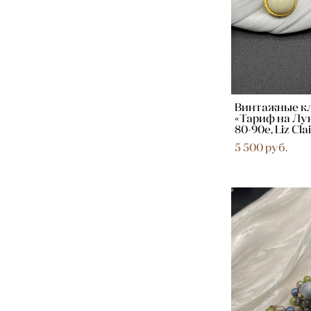
Винтажные к
«Тариф на Лу
80-90е, Liz Cla
5 500 pуб.