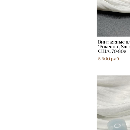
Винтажные к
"Роксана", Sar
США, 70-80е
5 500 pуб.