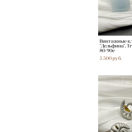
Винтажные к
"Дельфина", Tr
80-90е
5 500 pуб.