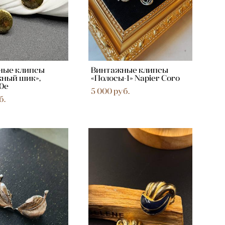
ные клипсы
Винтажные клипсы
ный шик»,
«Полосы-1» Napier Coro
70e
5 000 pуб.
б.