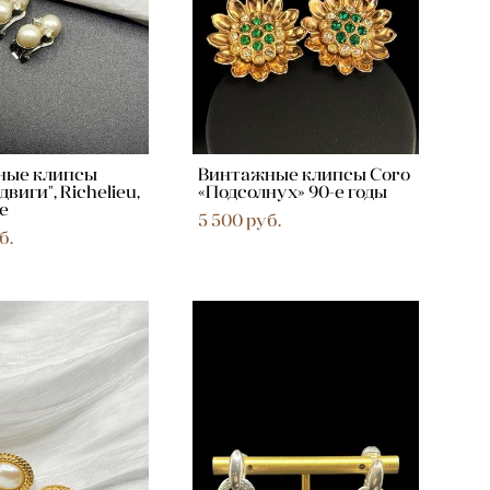
ные клипсы
Винтажные клипсы Coro
двиги", Richelieu,
«Подсолнух» 90-е годы
е
5 500 pуб.
б.