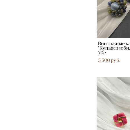
Винтажные к
"Купаж изоби
70е
5 500 pуб.