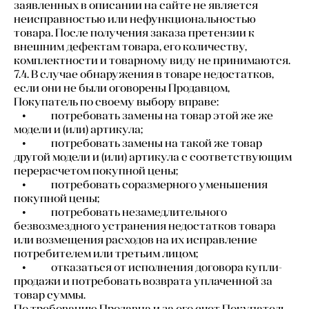
заявленных в описании на сайте не является
неисправностью или нефункциональностью
товара. После получения заказа претензии к
внешним дефектам товара, его количеству,
комплектности и товарному виду не принимаются.
7.4. В случае обнаружения в товаре недостатков,
если они не были оговорены Продавцом,
Покупатель по своему выбору вправе:
• потребовать замены на товар этой же же
модели и (или) артикула;
• потребовать замены на такой же товар
другой модели и (или) артикула с соответствующим
перерасчетом покупной цены;
• потребовать соразмерного уменьшения
покупной цены;
• потребовать незамедлительного
безвозмездного устранения недостатков товара
или возмещения расходов на их исправление
потребителем или третьим лицом;
• отказаться от исполнения договора купли-
продажи и потребовать возврата уплаченной за
товар суммы.
По требованию Продавца и за его счет Покупатель