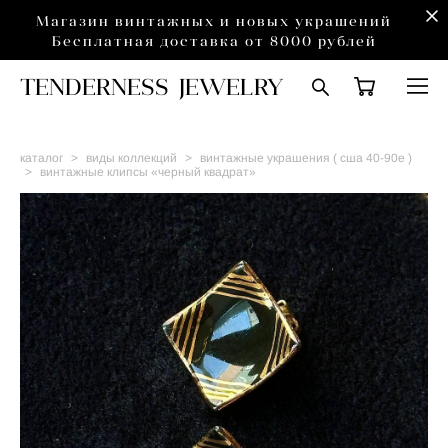
Магазин винтажных и новых украшений
Бесплатная доставка от 8000 рублей
TENDERNESS JEWELRY
каталог
>
виды коллекций
>
винтажные украшения ( сша 40-90е )
>
винтажные клипсы «черный квадрат»