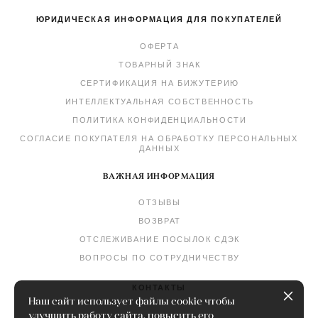
ЮРИДИЧЕСКАЯ ИНФОРМАЦИЯ ДЛЯ ПОКУПАТЕЛЕЙ
ОФЕРТА
ТОВАРНЫЙ ЗНАК
СЕРТИФИКАЦИЯ НА БИЖУТЕРИЮ
ИНТЕЛЛЕКТУАЛЬНАЯ СОБСТВЕННОСТЬ
ПОЛИТИКА КОНФИДЕНЦИАЛЬНОСТИ
СОГЛАСИЕ ПОКУПАТЕЛЯ НА ОБРАБОТКУ ПЕРСОНАЛЬНЫХ
ДАННЫХ
ВАЖНАЯ ИНФОРМАЦИЯ
ОТЗЫВЫ
ВОЗВРАТ
ОТСЛЕЖИВАНИЕ ПОСЫЛОК СДЭК
ВОПРОСЫ ПО СОТРУДНИЧЕСТВУ
КОНТАКТЫ
Наш сайт использует файлы cookie чтобы
улучшить работу сайта, повысить его