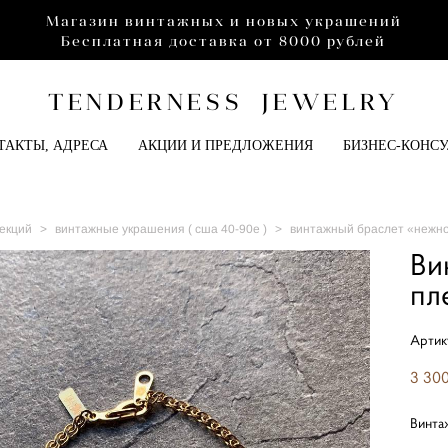
Магазин винтажных и новых украшений
Бесплатная доставка от 8000 рублей
TENDERNESS JEWELRY
ТАКТЫ, АДРЕСА
АКЦИИ И ПРЕДЛОЖЕНИЯ
БИЗНЕС-КОНС
екций
>
винтажные украшения ( сша 40-90е )
>
винтажный браслет «нежн
Ви
пл
Артик
3 300
Винта