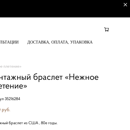
УЛЬТАЦИИ
ДОСТАВКА, ОПЛАТА, УПАКОВКА
ое плетение»
нтажный браслет «Нежное
етение»
ул 35216284
 pуб.
жный браслет из США , 80е годы.