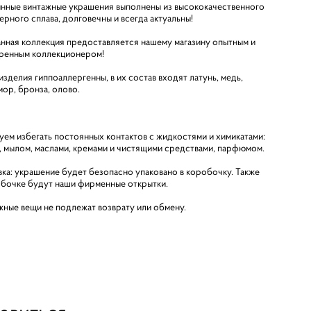
нные винтажные украшения выполнены из высококачественного
ерного сплава, долговечны и всегда актуальны!
анная коллекция предоставляется нашему магазину опытным и
ренным коллекционером!
зделия гиппоаллергенны, в их состав входят латунь, медь,
иор, бронза, олово.
уем избегать постоянных контактов с жидкостями и химикатами:
, мылом, маслами, кремами и чистящими средствами, парфюмом.
вка: украшение будет безопасно упаковано в коробочку. Также
обочке будут наши фирменные открытки.
жные вещи не подлежат возврату или обмену.