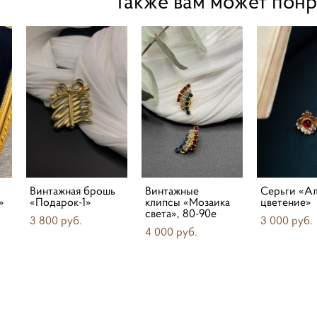
Также вам может понр
ь
Винтажная брошь
Винтажные
Серьги «А
»
«Подарок-1»
клипсы «Мозаика
цветение»
света», 80-90е
3 800 pуб.
3 000 pуб.
4 000 pуб.