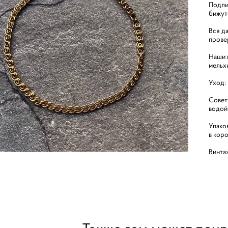
Подли
бижут
Вся д
прове
Наши и
мельх
Уход:
Совет
водой
Упако
в кор
Винта