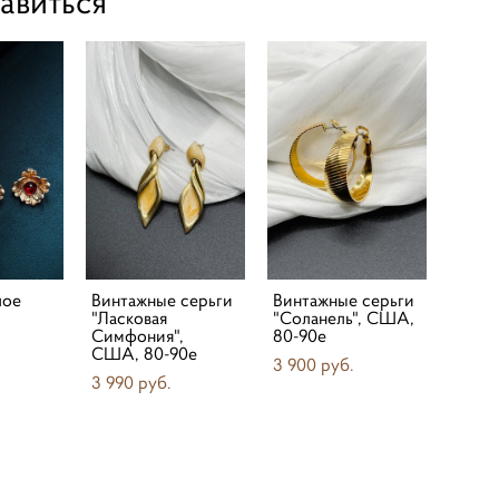
авиться
лое
Винтажные серьги
Винтажные серьги
"Ласковая
"Соланель", США,
Симфония",
80-90е
США, 80-90е
3 900 pуб.
3 990 pуб.