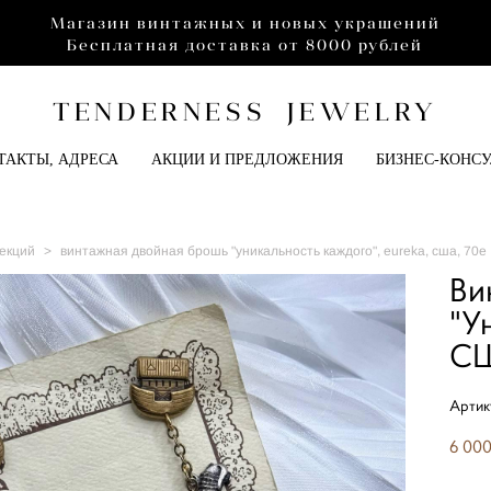
Магазин винтажных и новых украшений
Бесплатная доставка от 8000 рублей
TENDERNESS JEWELRY
ТАКТЫ, АДРЕСА
АКЦИИ И ПРЕДЛОЖЕНИЯ
БИЗНЕС-КОНС
екций
>
винтажная двойная брошь "уникальность каждого", eureka, сша, 70е
Ви
"У
СШ
Артик
6 000