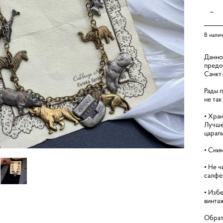
В нали
Данно
предо
Санкт
Рады 
не та
• Хран
Лучше
царап
• Сни
• Не 
салфе
• Изб
винта
Обрат