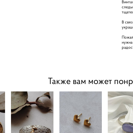
Винта
следы
тщате
В свя
украш
Пожал
нужна
радос
Также вам может понр