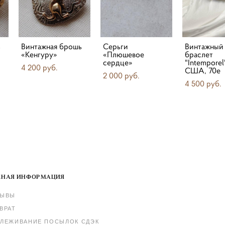
ь
Винтажная брошь
Серьги
Винтажный
«Кенгуру»
«Плюшевое
браслет
сердце»
"Intemporel
4 200 pуб.
США, 70е
2 000 pуб.
4 500 pуб.
НАЯ ИНФОРМАЦИЯ
ЗЫВЫ
ВРАТ
ЛЕЖИВАНИЕ ПОСЫЛОК СДЭК