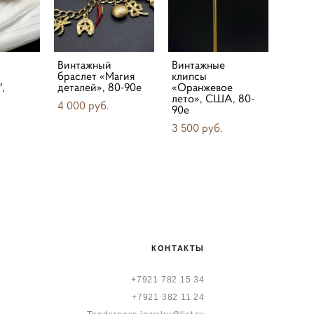
Винтажный
Винтажные
браслет «Магия
клипсы
",
деталей», 80-90е
«Оранжевое
лето», США, 80-
4 000 pуб.
90е
3 500 pуб.
КОНТАКТЫ
+7921 782 15 34
+7921 382 11 24