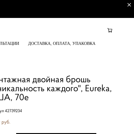
УЛЬТАЦИИ
ДОСТАВКА, ОПЛАТА, УПАКОВКА
нтажная двойная брошь
никальность каждого", Eureka,
А, 70е
ул 42739234
 pуб.