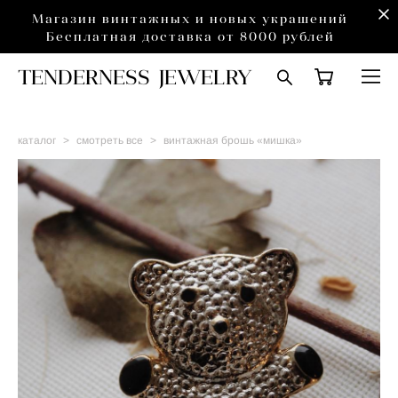
Магазин винтажных и новых украшений
Бесплатная доставка от 8000 рублей
TENDERNESS JEWELRY
каталог
>
смотреть все
>
винтажная брошь «мишка»