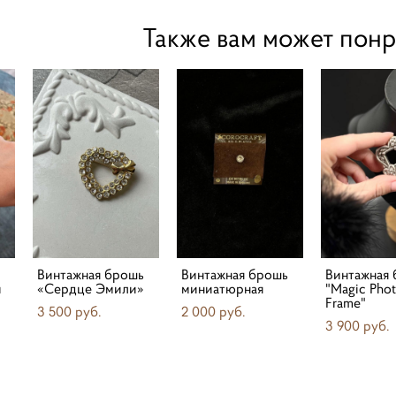
Также вам может понр
Винтажная брошь
Винтажная брошь
Винтажная
й
«Сердце Эмили»
миниатюрная
"Magic Pho
Frame"
3 500 pуб.
2 000 pуб.
3 900 pуб.