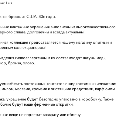
чии:
1
шт.
жная брошь из США, 80е годы.
нные винтажные украшения выполнены из высококачественного
ерного сплава, долговечны и всегда актуальны!
анная коллекция предоставляется нашему магазину опытным и
ренным коллекционером!
зделия гиппоаллергенны, в их состав входят латунь, медь,
иор, бронза, олово.
уем избегать постоянных контактов с жидкостями и химикатами:
, мылом, маслами, кремами и чистящими средствами, парфюмом.
вка: украшение будет безопасно упаковано в коробочку. Также
обочке будут наши фирменные открытки.
жные вещи не подлежат возврату или обмену.