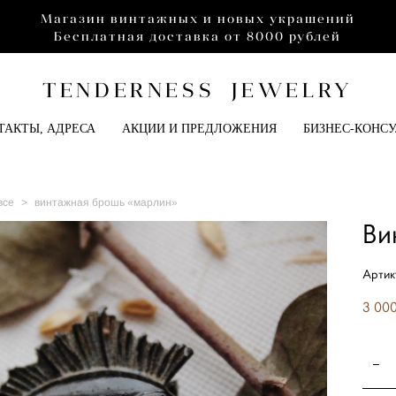
Магазин винтажных и новых украшений
Бесплатная доставка от 8000 рублей
TENDERNESS JEWELRY
ТАКТЫ, АДРЕСА
АКЦИИ И ПРЕДЛОЖЕНИЯ
БИЗНЕС-КОНС
все
>
винтажная брошь «марлин»
Ви
Артик
3 000