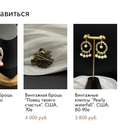
авиться
 брошь
Винтажная брошь
Винтажные
to
"Ловец твоего
клипсы “Pearly
счастья", США,
waterfall”, США,
70е
80-90е
4 000 pуб.
3 800 pуб.