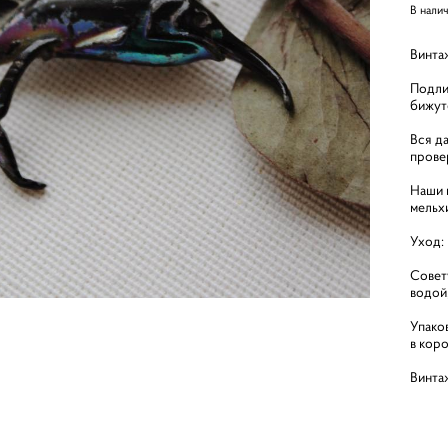
В нали
Винта
Подли
бижут
Вся д
прове
Наши и
мельх
Уход:
Совет
водой
Упако
в кор
Винта