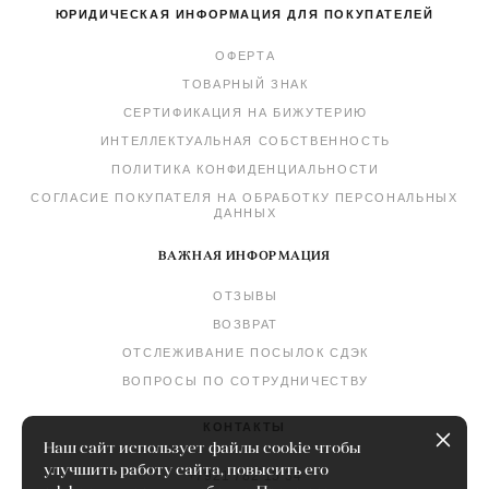
ЮРИДИЧЕСКАЯ ИНФОРМАЦИЯ ДЛЯ ПОКУПАТЕЛЕЙ
ОФЕРТА
ТОВАРНЫЙ ЗНАК
СЕРТИФИКАЦИЯ НА БИЖУТЕРИЮ
ИНТЕЛЛЕКТУАЛЬНАЯ СОБСТВЕННОСТЬ
ПОЛИТИКА КОНФИДЕНЦИАЛЬНОСТИ
СОГЛАСИЕ ПОКУПАТЕЛЯ НА ОБРАБОТКУ ПЕРСОНАЛЬНЫХ
ДАННЫХ
ВАЖНАЯ ИНФОРМАЦИЯ
ОТЗЫВЫ
ВОЗВРАТ
ОТСЛЕЖИВАНИЕ ПОСЫЛОК СДЭК
ВОПРОСЫ ПО СОТРУДНИЧЕСТВУ
КОНТАКТЫ
Наш сайт использует файлы cookie чтобы
улучшить работу сайта, повысить его
+7921 782 15 34