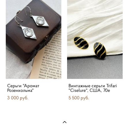
Серьги "Аромат
Винтажные серьги Trifari
Розенхольма"
"Ciselure", США, 70е
3 000 pуб.
5 500 pуб.