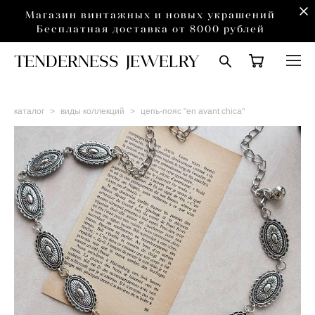
Магазин винтажных и новых украшений
Бесплатная доставка от 8000 рублей
TENDERNESS JEWELRY
каталог
>
виды коллекций
>
цепь-пояс "en avant chica"