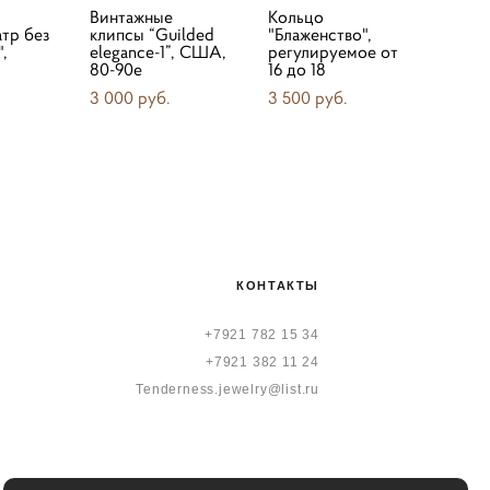
Винтажные
Кольцо
атр без
клипсы “Guilded
"Блаженство",
,
elegance-1”, США,
регулируемое от
80-90е
16 до 18
3 000 pуб.
3 500 pуб.
КОНТАКТЫ
+7921 782 15 34
+7921 382 11 24
Tenderness.jewelry@list.ru