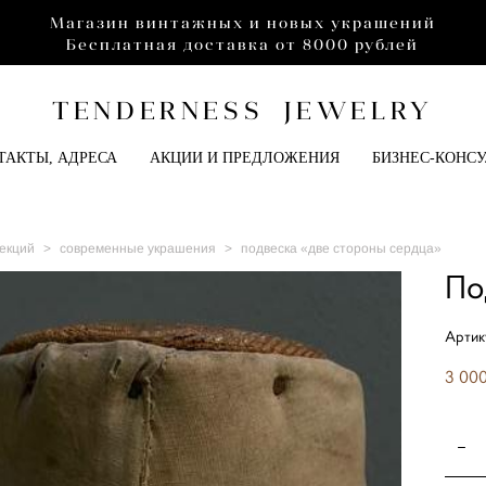
Магазин винтажных и новых украшений
Бесплатная доставка от 8000 рублей
TENDERNESS JEWELRY
ТАКТЫ, АДРЕСА
АКЦИИ И ПРЕДЛОЖЕНИЯ
БИЗНЕС-КОНС
екций
>
современные украшения
>
подвеска «две стороны сердца»
По
Артик
3 000