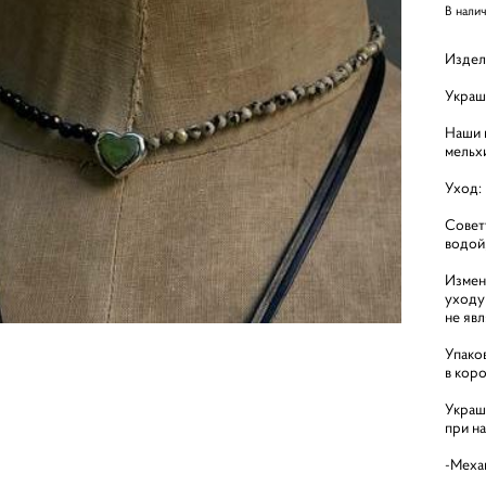
В нали
Издел
Украш
Наши и
мельх
Уход:
Совет
водой
Измен
уходу
не яв
Упако
в кор
Украш
при н
-Меха