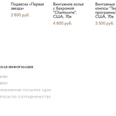
ь
Подвеска «Первая
Винтажное колье
Винтажные
звезда»
с бахромой
клипсы "Те
"Chantourne",
программы"
2 800 pуб.
США, 70е
США, 70е
4 800 pуб.
3 500 pуб.
НАЯ ИНФОРМАЦИЯ
ЗЫВЫ
ВРАТ
ЛЕЖИВАНИЕ ПОСЫЛОК СДЭК
РОСЫ ПО СОТРУДНИЧЕСТВУ