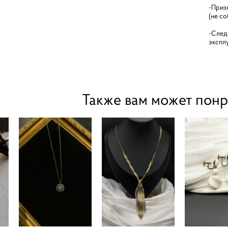
-Приз
(не с
-След
экспл
Также вам может понр