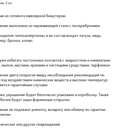
чии:
2
шт.
ие из сегмента ювелирной бижутерии.
ение выполнено из нержавеющей стали с посеребрением.
зделия гиппоаллергенны, в их состав входят латунь, медь,
иор, бронза, олово.
уем избегать постоянных контактов с жидкостями и химикатами:
, мылом, маслами, кремами и чистящими средствами, парфюмом.
ения цвета покрытия ввиду несоблюдения рекомендаций по
 под воздействием химических веществ и высоких температур
ляется гарантийным случаем.
вка: украшение будет безопасно упаковано в коробочку. Также
обочке будут наши фирменные открытки.
ения не подлежат ремонту, возврату или обмену по гарантии
аличии:
нических или других повреждений