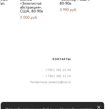
ari,
«Золотистая
80-90е
абстракция»,
3 990 pуб.
США, 80-90е
3 000 pуб.
КОНТАКТЫ
+7921 782 15 34
+7921 382 11 24
Tenderness.jewelry@list.ru