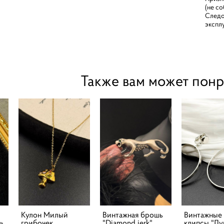
(не с
Следо
экспл
Также вам может понр
Кулон Милый
Винтажная брошь
Винтажные
»
грибочек
"Diamond jerk"
клипсы "Лу