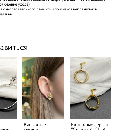
облюдение ухода)
в самостоятельного ремонта и признаков неправильной
уатации
авиться
Винтажные
Винтажные серьги
нные
клипсы
"Селинор", США,