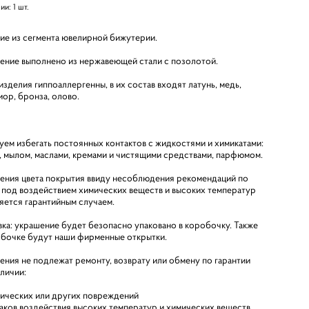
чии:
1
шт.
ие из сегмента ювелирной бижутерии.
ение выполнено из нержавеющей стали с позолотой.
зделия гиппоаллергенны, в их состав входят латунь, медь,
иор, бронза, олово.
уем избегать постоянных контактов с жидкостями и химикатами:
, мылом, маслами, кремами и чистящими средствами, парфюмом.
ения цвета покрытия ввиду несоблюдения рекомендаций по
 под воздействием химических веществ и высоких температур
ляется гарантийным случаем.
вка: украшение будет безопасно упаковано в коробочку. Также
обочке будут наши фирменные открытки.
ения не подлежат ремонту, возврату или обмену по гарантии
аличии:
ических или других повреждений
аков воздействия высоких температур и химических веществ