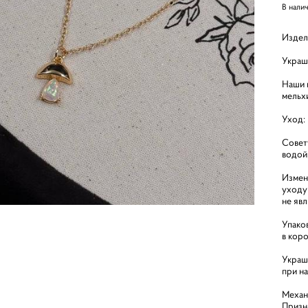
В нали
Издел
Украш
Наши и
мельх
Уход:
Совет
водой
Измен
уходу
не яв
Упако
в кор
Украш
при н
Механ
Призн