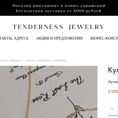
Магазин винтажных и новых украшений
Бесплатная доставка от 8000 рублей
TENDERNESS JEWELRY
ТАКТЫ, АДРЕСА
АКЦИИ И ПРЕДЛОЖЕНИЯ
БИЗНЕС-КОНС
 колье, чокеры
>
кулон «грибочек с камнем»
Ку
Артик
2 000