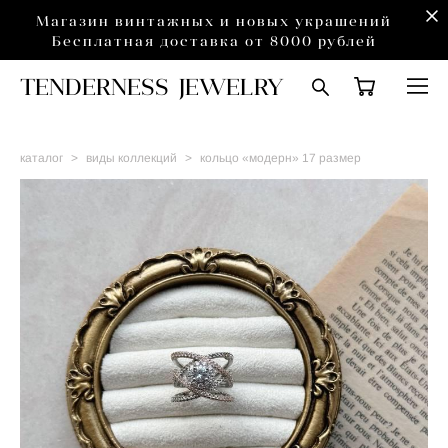
Магазин винтажных и новых украшений
Бесплатная доставка от 8000 рублей
TENDERNESS JEWELRY
каталог
>
виды коллекций
>
кольцо «модерн» 17 размер