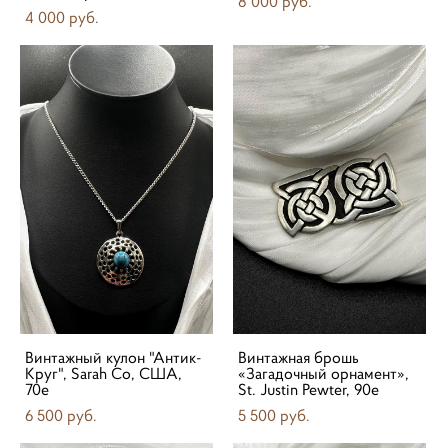
8 000 pуб.
4 000 pуб.
Винтажный кулон "Антик-
Винтажная брошь
Круг", Sarah Co, США,
«Загадочный орнамент»,
70е
St. Justin Pewter, 90е
6 500 pуб.
5 500 pуб.