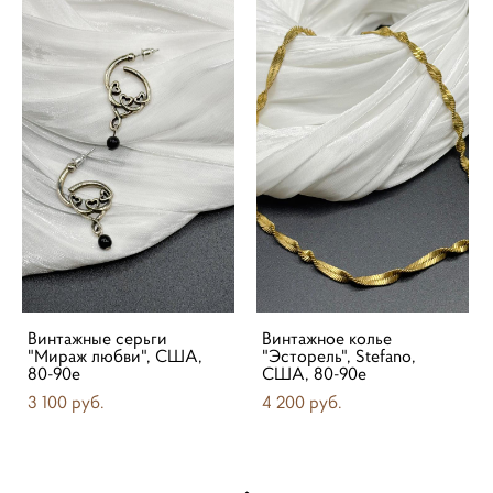
Винтажные серьги
Винтажное колье
"Мираж любви", США,
"Эсторель", Stefano,
80-90е
США, 80-90е
3 100 pуб.
4 200 pуб.