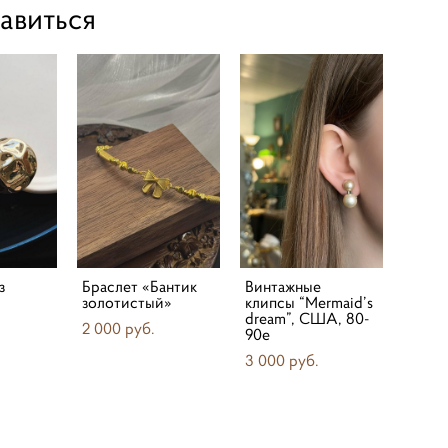
авиться
з
Браслет «Бантик
Винтажные
золотистый»
клипсы “Mermaid’s
dream”, США, 80-
2 000 pуб.
90е
3 000 pуб.