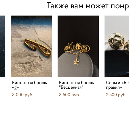
Также вам может понр
Винтажная брошь
Винтажная брошь
Серьги «Бе
«g»
"Бесценная"
правил»
3 000 pуб.
3 500 pуб.
2 500 pуб.