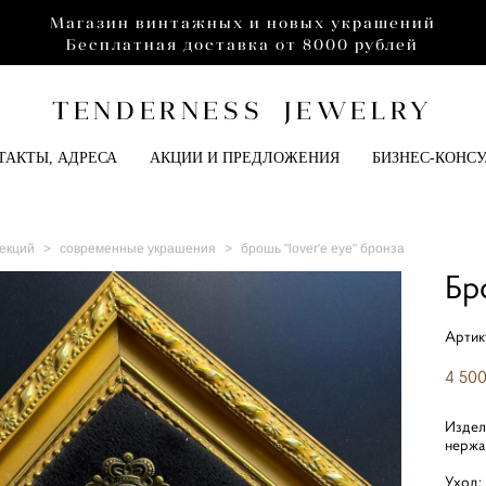
Магазин винтажных и новых украшений
Бесплатная доставка от 8000 рублей
TENDERNESS JEWELRY
ТАКТЫ, АДРЕСА
АКЦИИ И ПРЕДЛОЖЕНИЯ
БИЗНЕС-КОНС
екций
>
современные украшения
>
брошь "lover'e eye" бронза
Бр
Артик
4 500
Издел
нержа
Уход: