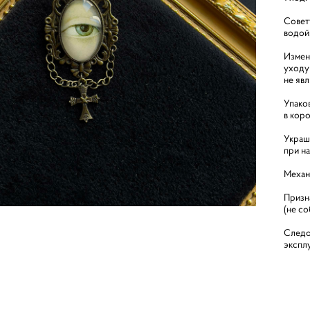
Совет
водой
Измен
уходу
не яв
Упако
в кор
Украш
при н
Механ
Призн
(не с
Следо
экспл