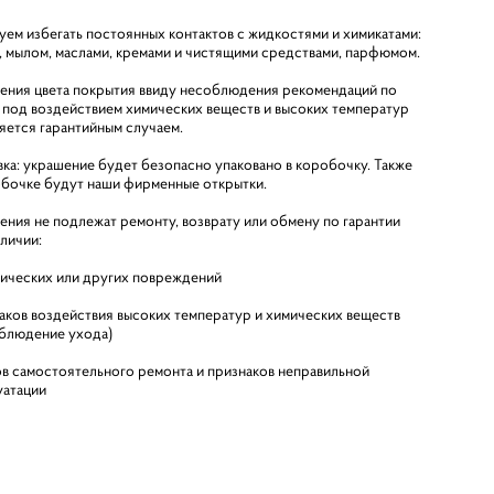
уем избегать постоянных контактов с жидкостями и химикатами:
, мылом, маслами, кремами и чистящими средствами, парфюмом.
ения цвета покрытия ввиду несоблюдения рекомендаций по
 под воздействием химических веществ и высоких температур
ляется гарантийным случаем.
вка: украшение будет безопасно упаковано в коробочку. Также
обочке будут наши фирменные открытки.
ения не подлежат ремонту, возврату или обмену по гарантии
аличии:
ических или других повреждений
аков воздействия высоких температур и химических веществ
облюдение ухода)
в самостоятельного ремонта и признаков неправильной
уатации