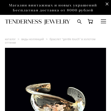
Магазин винтажных и новых украшений
Бесплатная доставка от 8000 рублей
TENDERNESS JEWELRY
каталог
>
виды коллекций
>
браслет “gentle touch” в золотом
оттенке